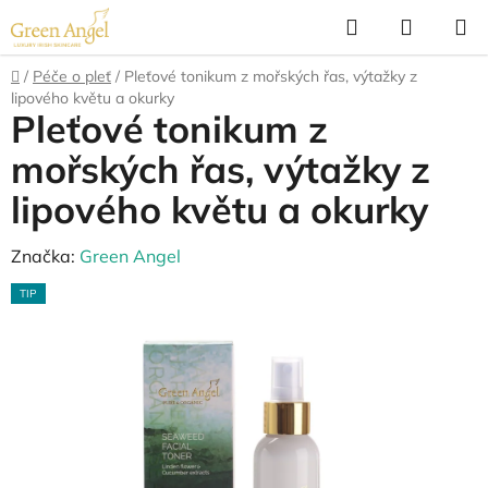
Přejít
Hledat
NÁKUP
na
KOŠÍK
obsah
Domů
/
Péče o pleť
/
Pleťové tonikum z mořských řas, výtažky z
lipového květu a okurky
Pleťové tonikum z
mořských řas, výtažky z
lipového květu a okurky
Značka:
Green Angel
TIP