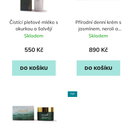
Čistící pleťové mléko s
Přírodní denní krém s
okurkou a šalvějí
jasmínem, neroli a
vitamínem E
Skladem
Skladem
550 Kč
890 Kč
DO KOŠÍKU
DO KOŠÍKU
TIP