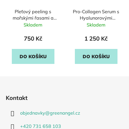
Pleťový peeling s
Pro-Collagen Serum s
mořskými řasami a
Hyalunorovými
meruňkou
kuličkami
Skladem
Skladem
750 Kč
1 250 Kč
DO KOŠÍKU
DO KOŠÍKU
Z
á
p
Kontakt
a
t
objednavky
@
greenangel.cz
í
+420 731 658 103