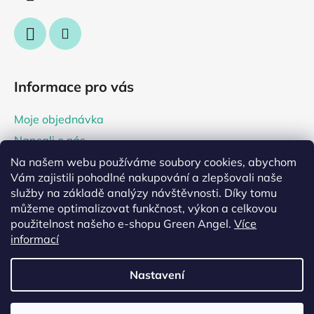
Informace pro vás
Moje objednávka
Napsali o nás
Tipy a rady
Na našem webu používáme soubory cookies, abychom
Vám zajistili pohodlné nakupování a zlepšovali naše
Prodejna Praha 2, Irský koutek
služby na základě analýzy návštěvnosti. Díky tomu
můžeme optimalizovat funkčnost, výkon a celkovou
použitelnost našeho e-shopu Green Angel.
Více
informací
Nastavení
Vytvořil Shoptet