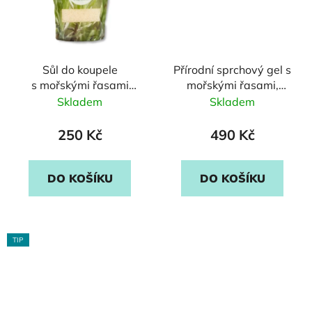
Sůl do koupele
Přírodní sprchový gel s
s mořskými řasami
mořskými řasami,
s levandulí a
levandulí a
Skladem
Skladem
pomerančem
mandarinkou
250 Kč
490 Kč
DO KOŠÍKU
DO KOŠÍKU
TIP