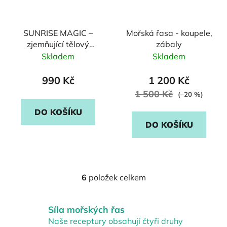
SUNRISE MAGIC –
Mořská řasa - koupele,
zjemňující tělový
zábaly
peeling s mořskými
Skladem
Skladem
řasami
990 Kč
1 200 Kč
1 500 Kč
(–20 %)
DO KOŠÍKU
DO KOŠÍKU
6
položek celkem
O
v
l
Síla mořských řas
á
Naše receptury obsahují čtyři druhy
d