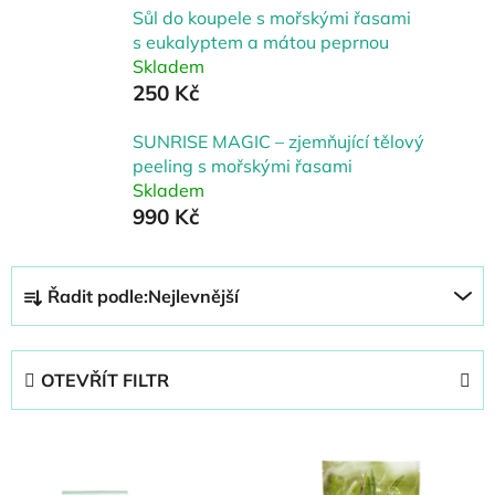
Sůl do koupele s mořskými řasami
s eukalyptem a mátou peprnou
Skladem
250 Kč
SUNRISE MAGIC – zjemňující tělový
peeling s mořskými řasami
Skladem
990 Kč
Ř
Řadit podle:
Nejlevnější
a
z
e
OTEVŘÍT FILTR
n
í
V
p
ý
r