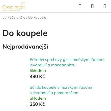
Přejít
Hledat
NÁKUP
na
KOŠÍK
obsah
Domů
/
Péče o tělo
/
Do koupele
Do koupele
Nejprodávanější
Přírodní sprchový gel s mořskými řasami,
levandulí a mandarinkou
Skladem
490 Kč
Sůl do koupele s mořskými řasami
s levandulí a pomerančem
Skladem
250 Kč