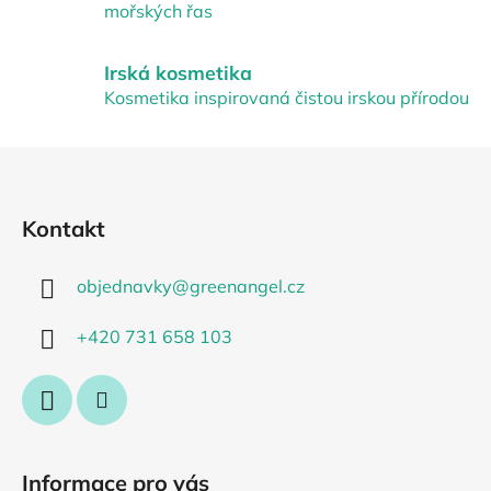
mořských řas
a
c
í
Irská kosmetika
p
Kosmetika inspirovaná čistou irskou přírodou
r
v
Z
k
á
y
p
v
Kontakt
ý
a
p
t
i
objednavky
@
greenangel.cz
í
s
u
+420 731 658 103
Informace pro vás