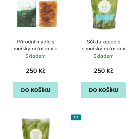
p
o
i
d
s
u
p
k
r
t
Přírodní mýdlo s
Sůl do koupele
o
ů
mořskými řasami a
s mořskými řasami
d
levandulí
s eukalyptem a mátou
Skladem
Skladem
u
peprnou
k
250 Kč
250 Kč
t
ů
DO KOŠÍKU
DO KOŠÍKU
TIP