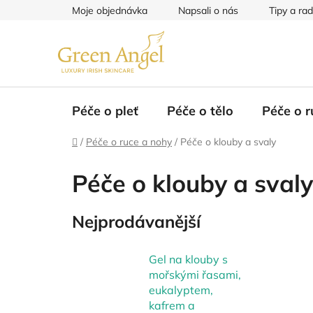
Přejít
Moje objednávka
Napsali o nás
Tipy a ra
na
obsah
Péče o pleť
Péče o tělo
Péče o r
Domů
/
Péče o ruce a nohy
/
Péče o klouby a svaly
Péče o klouby a svaly
Nejprodávanější
Gel na klouby s
mořskými řasami,
eukalyptem,
kafrem a