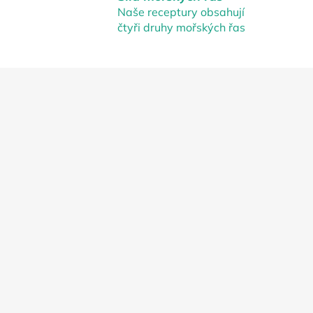
Naše receptury obsahují
čtyři druhy mořských řas
Z
á
p
a
t
í