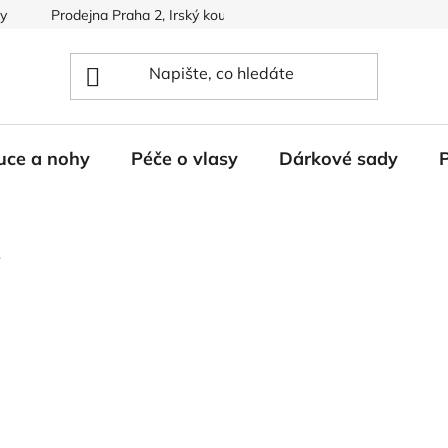
dy
Prodejna Praha 2, Irský koutek
uce a nohy
Péče o vlasy
Dárkové sady