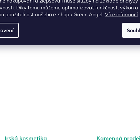
né nakupování a zlepšovali naše služby na základě analýzy
vnosti. Díky tomu můžeme optimalizovat funkčnost, výkon a
ou použitelnost našeho e-shopu Green Angel.
Více informací
avení
Souh
em,
O
v
l
á
Irská kosmetika
Kamenná prode