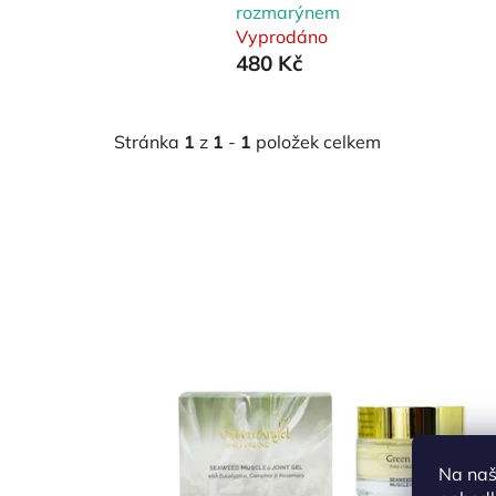
rozmarýnem
Vyprodáno
480 Kč
Stránka
1
z
1
-
1
položek celkem
V
ý
p
i
s
p
r
Na naš
o