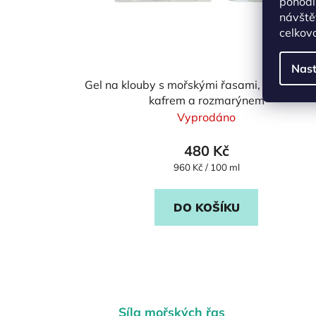
pohodl
d
návště
u
celkov
k
Nast
t
Gel na klouby s mořskými řasami, eukalypt
ů
kafrem a rozmarýnem
Vyprodáno
480 Kč
Měrná
960 Kč / 100 ml
cena:
DO KOŠÍKU
Síla mořských řas