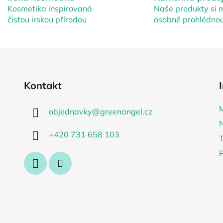
d
Kosmetika inspirovaná
Naše produkty si 
a
čistou irskou přírodou
osobně prohlédno
c
í
p
r
v
k
Kontakt
y
v
objednavky
@
greenangel.cz
ý
p
+420 731 658 103
i
s
P
u