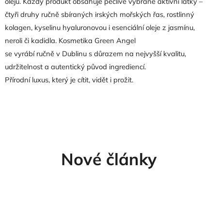
olejů. Každý produkt obsahuje pečlivě vybrané aktivní látky –
čtyři druhy ručně sbíraných irských mořských řas, rostlinný
kolagen, kyselinu hyaluronovou i esenciální oleje z jasmínu,
neroli či kadidla. Kosmetika Green Angel
se vyrábí ručně v Dublinu s důrazem na nejvyšší kvalitu,
udržitelnost a autentický původ ingrediencí.
Přírodní luxus, který je cítit, vidět i prožit.
Nové články