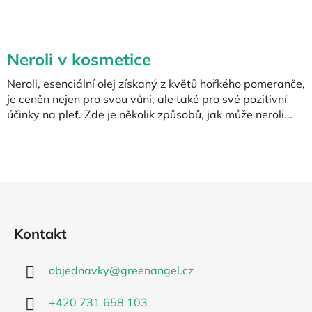
Neroli v kosmetice
Neroli, esenciální olej získaný z květů hořkého pomeranče,
je ceněn nejen pro svou vůni, ale také pro své pozitivní
účinky na pleť. Zde je několik způsobů, jak může neroli...
Z
á
p
Kontakt
a
t
objednavky
@
greenangel.cz
í
+420 731 658 103