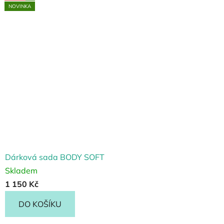
TIP
TIP
TIP
NOVINKA
Dárková sada BODY SOFT
Skladem
1 150 Kč
DO KOŠÍKU