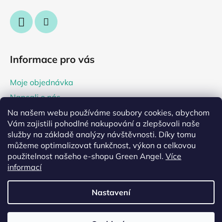
Informace pro vás
Moje objednávka
Napsali o nás
Tipy a rady
Na našem webu používáme soubory cookies, abychom
Vám zajistili pohodlné nakupování a zlepšovali naše
Prodejna Praha 2, Irský koutek
služby na základě analýzy návštěvnosti. Díky tomu
můžeme optimalizovat funkčnost, výkon a celkovou
použitelnost našeho e-shopu Green Angel.
Více
informací
Nastavení
Vytvořil Shoptet