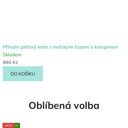
Přírodní pleťový krém s mořskými řasami a kolagenem
Skladem
890 Kč
DO KOŠÍKU
Oblíbená volba
AKCE
NOVINKA
NOVINKA
NOVINKA
AKCE