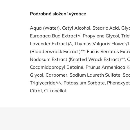
Podrobné složení výrobce
Aqua (Water), Cetyl Alcohol, Stearic Acid, Glyc
Europaea Bud Extract^, Propylene Glycol, Tri
Lavender Extract)^, Thymus Vulgaris Flower/L
(Bladderwrack Extract)**, Fucus Serratus Extr
Nodosum Extract (Knotted Wrack Extract)**, C
Cocamidopropyl Betaine, Prunus Armeniaca Ke
Glycol, Carbomer, Sodium Laureth Sulfate, So
Triglyceride^^, Potassium Sorbate, Phenoxyeth
Citral, Citronellol
Z
á