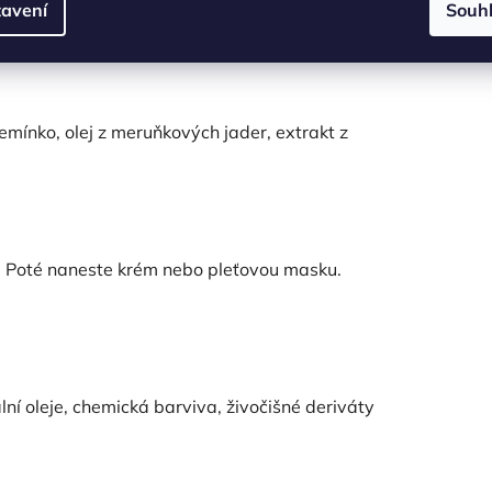
avení
Souh
semínko, olej z meruňkových jader, extrakt z
. Poté naneste krém nebo pleťovou masku.
lní oleje, chemická barviva, živočišné deriváty