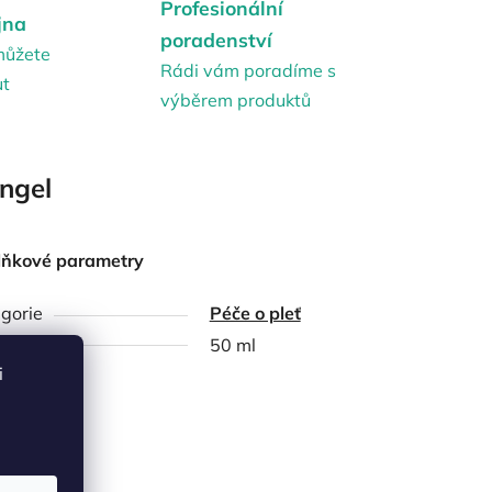
Profesionální
jna
poradenství
můžete
Rádi vám poradíme s
ut
výběrem produktů
ngel
lňkové parametry
gorie
Péče o pleť
ství
50 ml
i