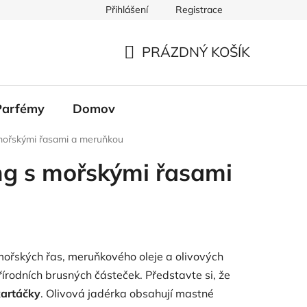
Přihlášení
Registrace
PRÁZDNÝ KOŠÍK
NÁKUPNÍ
KOŠÍK
Parfémy
Domov
 mořskými řasami a meruňkou
ng s mořskými řasami
mořských řas, meruňkového oleje a olivových
řírodních brusných částeček. Představte si, že
kartáčky
. Olivová jadérka obsahují mastné