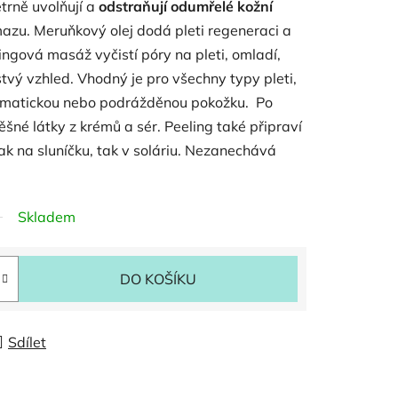
etrně uvolňují a
odstraňují odumřelé kožní
mazu. Meruňkový olej dodá pleti regeneraci a
ingová masáž vyčistí póry na pleti, omladí,
istvý vzhled. Vhodný je pro všechny typy pleti,
lematickou nebo podrážděnou pokožku. Po
pěšné látky z krémů a sér. Peeling také připraví
ak na sluníčku, tak v soláriu. Nezanechává
Skladem
DO KOŠÍKU
Sdílet