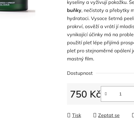
kyseliny a vyživují pokožku. Š
buňky
, nečistoty a přebytky 
hydrataci. Vysoce šetrná peel
prokrví, osvěží a vrátí jí mlad
vynikající účinky má na prob
použití pleť lépe přijímá pros
pleť pro stejnoměrné opálení j
mastný film.
Dostupnost
750 Kč
Měrná cena:
Tisk
Zeptat se