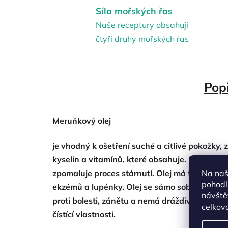
Síla mořských řas
Naše receptury obsahují
čtyři druhy mořských řas
Pop
Meruňkový olej
je vhodný k ošetření suché a citlivé pokožk
kyselin a vitamínů, které obsahuje. Důležitou 
zpomaluje proces stárnutí. Olej má také proti
Na naš
pohodl
ekzémů a lupénky. Olej se sámo sobě velice do
návště
proti bolesti, zánětu a nemá dráždivý účinek, p
celkov
čístící vlastnosti.