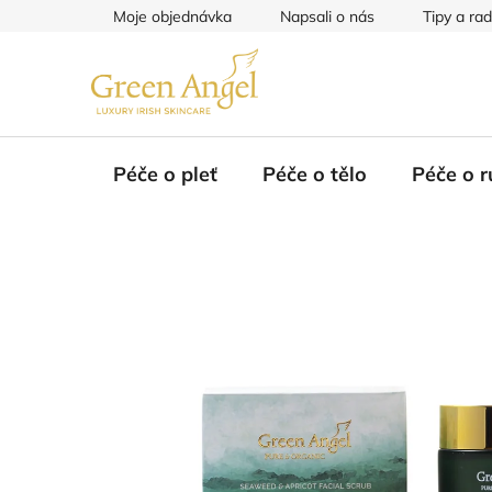
Přejít
Moje objednávka
Napsali o nás
Tipy a ra
na
obsah
Péče o pleť
Péče o tělo
Péče o r