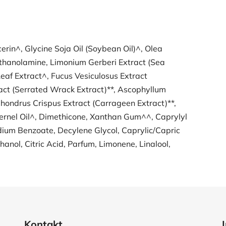
erin^, Glycine Soja Oil (Soybean Oil)^, Olea
ethanolamine, Limonium Gerberi Extract (Sea
eaf Extract^, Fucus Vesiculosus Extract
act (Serrated Wrack Extract)**, Ascophyllum
hondrus Crispus Extract (Carrageen Extract)**,
rnel Oil^, Dimethicone, Xanthan Gum^^, Caprylyl
dium Benzoate, Decylene Glycol, Caprylic/Capric
anol, Citric Acid, Parfum, Limonene, Linalool,
Kontakt