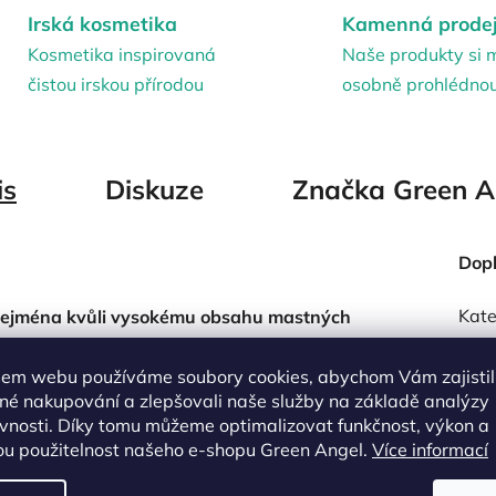
Irská kosmetika
Kamenná prode
Kosmetika inspirovaná
Naše produkty si 
čistou irskou přírodou
osobně prohlédno
is
Diskuze
Značka
Green A
Dop
Kate
y, zejména kvůli vysokému obsahu mastných
složkou je vitamín E, který zklidňuje pokožku a
Množ
zánětlivé účinky a využívá se k léčbě akné,
em webu používáme soubory cookies, abychom Vám zajistil
né nakupování a zlepšovali naše služby na základě analýzy
bře roztírá, rychle vstřebává do pokožky, působí
vnosti. Díky tomu můžeme optimalizovat funkčnost, výkon a
roto je ideální i jako masážní olej . Má skvělé
ou použitelnost našeho e-shopu Green Angel.
Více informací