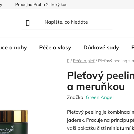
dy
Prodejna Praha 2, Irský koutek
uce a nohy
Péče o vlasy
Dárkové sady
Domů
/
Péče o pleť
/
Pleťový peeling s
Pleťový peeli
a meruňkou
Značka:
Green Angel
Pleťový peeling je kombinací 
jadérek. Pracuje na principu p
vaši pokožku čistí
miniaturní 