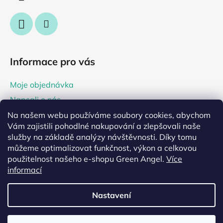
Informace pro vás
Moje objednávka
Napsali o nás
Tipy a rady
Na našem webu používáme soubory cookies, abychom
Vám zajistili pohodlné nakupování a zlepšovali naše
Prodejna Praha 2, Irský koutek
služby na základě analýzy návštěvnosti. Díky tomu
můžeme optimalizovat funkčnost, výkon a celkovou
použitelnost našeho e-shopu Green Angel.
Více
informací
Nastavení
Vytvořil Shoptet