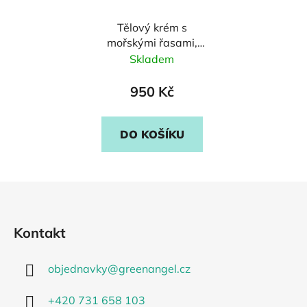
Tělový krém s
mořskými řasami,
ylang ylang, jasmínem
Skladem
a neroli
950 Kč
DO KOŠÍKU
Z
á
p
Kontakt
a
t
objednavky
@
greenangel.cz
í
+420 731 658 103