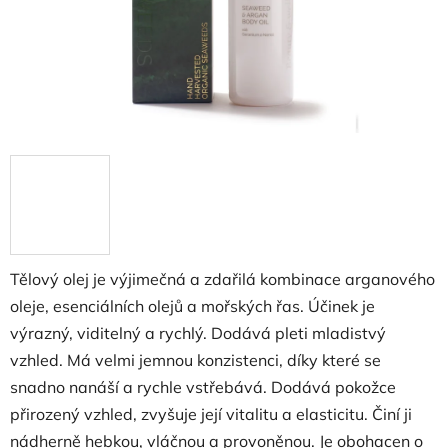
Tělový olej je výjimečná a zdařilá kombinace arganového
oleje, esenciálních olejů a mořských řas. Účinek je
výrazný, viditelný a rychlý. Dodává pleti mladistvý
vzhled. Má velmi jemnou konzistenci, díky které se
snadno nanáší a rychle vstřebává. Dodává pokožce
přirozený vzhled, zvyšuje její vitalitu a elasticitu. Činí ji
nádherně hebkou, vláčnou a provoněnou. Je obohacen o