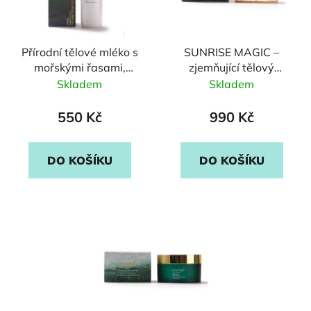
Přírodní tělové mléko s
SUNRISE MAGIC –
mořskými řasami,
zjemňující tělový
neroli a heřmánkem
peeling s mořskými
Skladem
Skladem
řasami
550 Kč
990 Kč
DO KOŠÍKU
DO KOŠÍKU