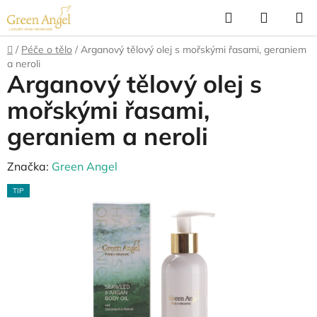
Přejít
Hledat
NÁKUP
na
KOŠÍK
obsah
Domů
/
Péče o tělo
/
Arganový tělový olej s mořskými řasami, geraniem
a neroli
Arganový tělový olej s
mořskými řasami,
geraniem a neroli
Značka:
Green Angel
TIP